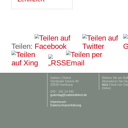
Teilen:
Sabine | Dinkel
Bleiben Sie am Ball
Vierländer Damm 48
Abonnieren Sie hie
20539 Hamburg
-Feed von Sab
RSS
Dinkel.
040 - 181 14 440
gutentag@sabinedinkel.de
Impressum
Datenschutzerklärung