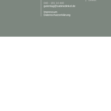
Dinkel.
040 - 181 14 440
gutentag@sabinedinkel.de
Impressum
Datenschutzerklärung