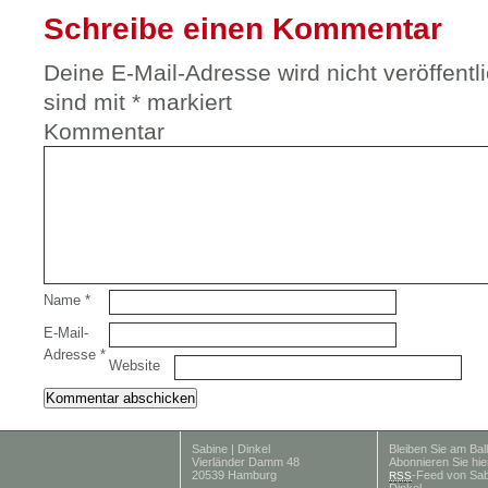
Schreibe einen Kommentar
Deine E-Mail-Adresse wird nicht veröffentli
sind mit
*
markiert
Kommentar
Name
*
E-Mail-
Adresse
*
Website
Sabine | Dinkel
Bleiben Sie am Ball
Vierländer Damm 48
Abonnieren Sie hie
20539 Hamburg
-Feed von Sab
RSS