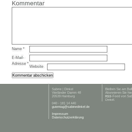
Kommentar
Name
*
E-Mail-
Adresse
*
Website
Sabine | Dinkel
Bleiben Sie am Ball
Vierländer Damm 48
Abonnieren Sie hie
20539 Hamburg
-Feed von Sab
RSS
Dinkel.
040 - 181 14 440
gutentag@sabinedinkel.de
Impressum
Datenschutzerklärung