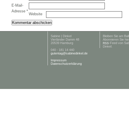
E-Mail-
Adresse
*
Website
Sabine | Dinkel
Bleiben Sie am Ball
Vierländer Damm 48
Abonnieren Sie hie
20539 Hamburg
-Feed von Sab
RSS
Dinkel.
040 - 181 14 440
gutentag@sabinedinkel.de
Impressum
Datenschutzerklärung