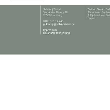
Sabine | Dinkel
Bleiben Sie am Ball
Vierländer Damm 48
Abonnieren Sie hie
20539 Hamburg
-Feed von Sab
RSS
Dinkel.
040 - 181 14 440
gutentag@sabinedinkel.de
Impressum
Datenschutzerklärung