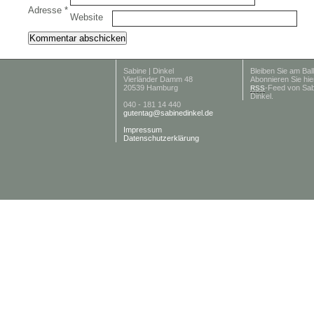
Adresse
*
Website
Sabine | Dinkel
Bleiben Sie am Ball
Vierländer Damm 48
Abonnieren Sie hie
20539 Hamburg
-Feed von Sab
RSS
Dinkel.
040 - 181 14 440
gutentag@sabinedinkel.de
Impressum
Datenschutzerklärung