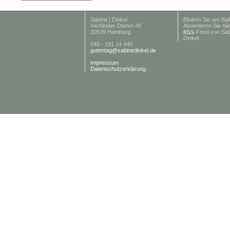
Sabine | Dinkel
Bleiben Sie am Ball
Vierländer Damm 48
Abonnieren Sie hie
20539 Hamburg
-Feed von Sab
RSS
Dinkel.
040 - 181 14 440
gutentag@sabinedinkel.de
Impressum
Datenschutzerklärung